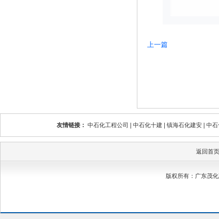
上一篇
友情链接：
中石化工程公司
|
中石化十建
|
镇海石化建安
|
中石
返回首
版权所有：广东茂化